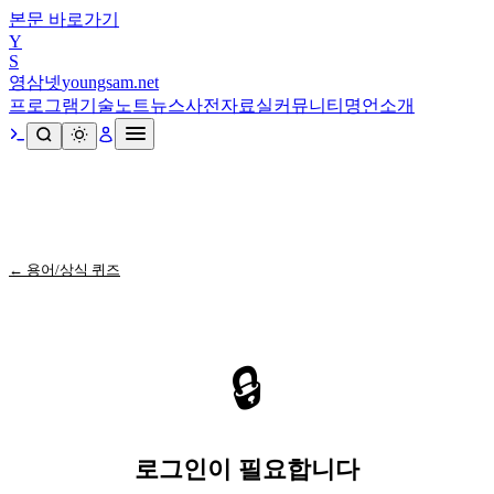
본문 바로가기
Y
S
영삼넷
youngsam.net
프로그램
기술노트
뉴스
사전
자료실
커뮤니티
명언
소개
← 용어/상식 퀴즈
🔒
로그인이 필요합니다