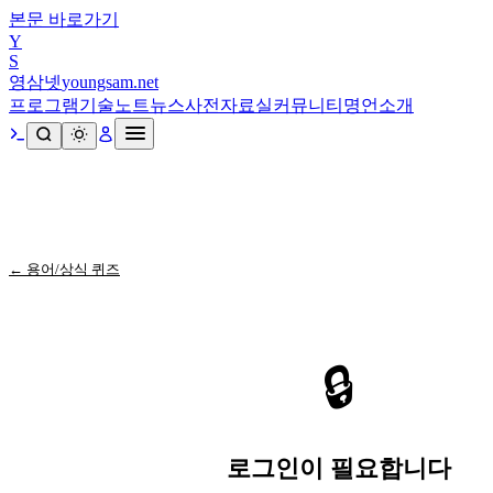
본문 바로가기
Y
S
영삼넷
youngsam.net
프로그램
기술노트
뉴스
사전
자료실
커뮤니티
명언
소개
← 용어/상식 퀴즈
🔒
로그인이 필요합니다