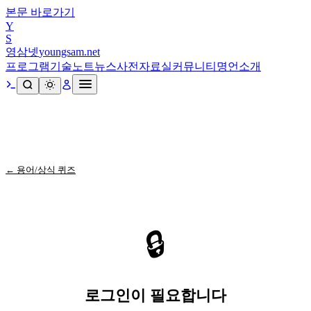
본문 바로가기
Y
S
영삼넷
youngsam.net
프로그램
기술노트
뉴스
사전
자료실
커뮤니티
명언
소개
← 용어/상식 퀴즈
🔒
로그인이 필요합니다