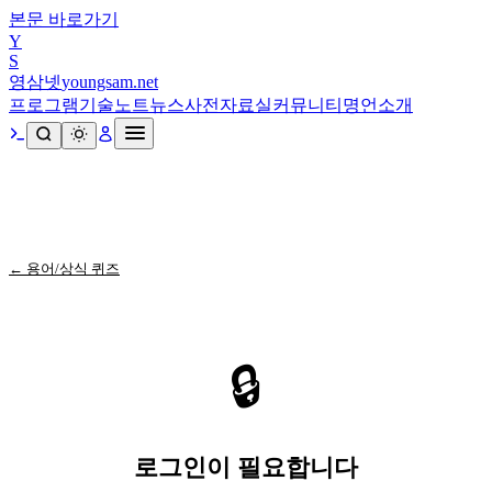
본문 바로가기
Y
S
영삼넷
youngsam.net
프로그램
기술노트
뉴스
사전
자료실
커뮤니티
명언
소개
← 용어/상식 퀴즈
🔒
로그인이 필요합니다