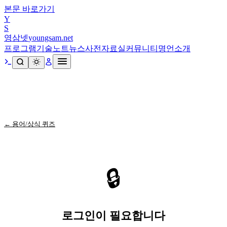
본문 바로가기
Y
S
영삼넷
youngsam.net
프로그램
기술노트
뉴스
사전
자료실
커뮤니티
명언
소개
← 용어/상식 퀴즈
🔒
로그인이 필요합니다