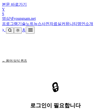
본문 바로가기
Y
S
영삼넷
youngsam.net
프로그램
기술노트
뉴스
사전
자료실
커뮤니티
명언
소개
← 용어/상식 퀴즈
🔒
로그인이 필요합니다