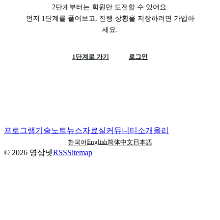
2단계부터는 회원만 도전할 수 있어요.
먼저 1단계를 풀어보고, 진행 상황을 저장하려면 가입하
세요.
1단계로 가기
로그인
프로그램
기술노트
뉴스
자료실
커뮤니티
소개
올리
English
한국어
简体中文
日本語
©
2026
영삼넷
RSS
Sitemap