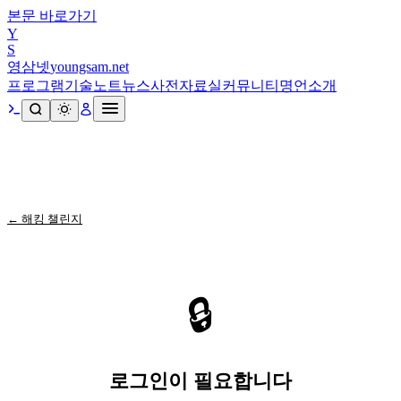
본문 바로가기
Y
S
영삼넷
youngsam.net
프로그램
기술노트
뉴스
사전
자료실
커뮤니티
명언
소개
← 해킹 챌린지
🔒
로그인이 필요합니다