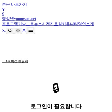
본문 바로가기
Y
S
영삼넷
youngsam.net
프로그램
기술노트
뉴스
사전
자료실
커뮤니티
명언
소개
← Git 미션 챌린지
🔒
로그인이 필요합니다