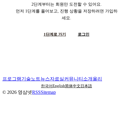
2단계부터는 회원만 도전할 수 있어요.
먼저 1단계를 풀어보고, 진행 상황을 저장하려면 가입하
세요.
1단계로 가기
로그인
프로그램
기술노트
뉴스
자료실
커뮤니티
소개
올리
English
한국어
简体中文
日本語
©
2026
영삼넷
RSS
Sitemap