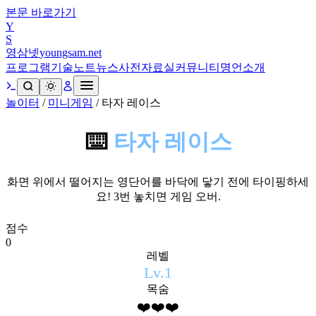
본문 바로가기
Y
S
영삼넷
youngsam.net
프로그램
기술노트
뉴스
사전
자료실
커뮤니티
명언
소개
놀이터
/
미니게임
/
타자 레이스
⌨️
타자 레이스
화면 위에서 떨어지는 영단어를 바닥에 닿기 전에 타이핑하세
요! 3번 놓치면 게임 오버.
점수
0
레벨
Lv.
1
목숨
❤️❤️❤️