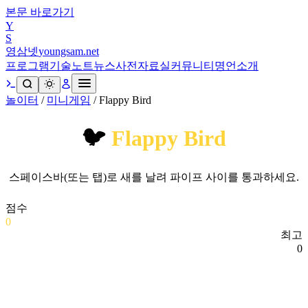
본문 바로가기
Y
S
영삼넷
youngsam.net
프로그램
기술노트
뉴스
사전
자료실
커뮤니티
명언
소개
놀이터
/
미니게임
/
Flappy Bird
🐦
Flappy Bird
스페이스바(또는 탭)로 새를 날려 파이프 사이를 통과하세요.
점수
0
최고
0