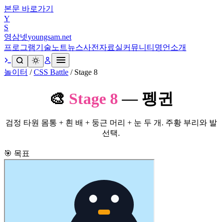
본문 바로가기
Y
S
영삼넷
youngsam.net
프로그램
기술노트
뉴스
사전
자료실
커뮤니티
명언
소개
놀이터
/
CSS Battle
/
Stage
8
🎨
Stage
8
—
펭귄
검정 타원 몸통 + 흰 배 + 둥근 머리 + 눈 두 개. 주황 부리와 발
선택.
🎯 목표