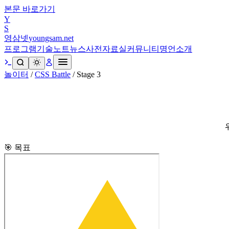
본문 바로가기
Y
S
영삼넷
youngsam.net
프로그램
기술노트
뉴스
사전
자료실
커뮤니티
명언
소개
놀이터
/
CSS Battle
/
Stage
3
🎯 목표