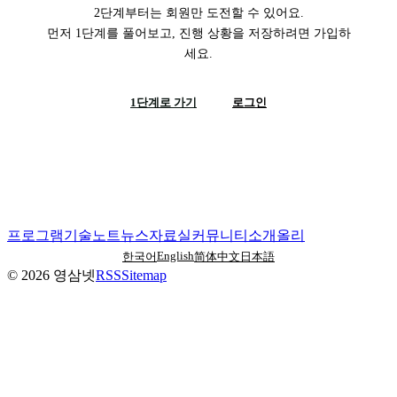
2단계부터는 회원만 도전할 수 있어요.
먼저 1단계를 풀어보고, 진행 상황을 저장하려면 가입하
세요.
1단계로 가기
로그인
프로그램
기술노트
뉴스
자료실
커뮤니티
소개
올리
English
한국어
简体中文
日本語
©
2026
영삼넷
RSS
Sitemap