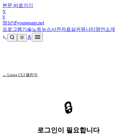
본문 바로가기
Y
S
영삼넷
youngsam.net
프로그램
기술노트
뉴스
사전
자료실
커뮤니티
명언
소개
← Linux CLI 챌린지
🔒
로그인이 필요합니다