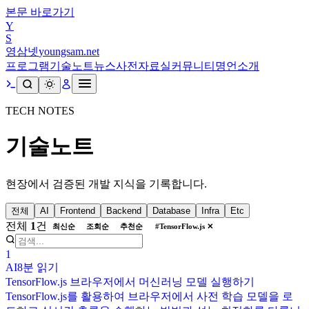
본문 바로가기
Y
S
영삼넷
youngsam.net
프로그램
기술노트
뉴스
사전
자료실
커뮤니티
명언
소개
TECH NOTES
기술노트
현장에서 검증된 개발 지식을 기록합니다.
전체
AI
Frontend
Backend
Database
Infra
Etc
전체
1
건
최신순
조회순
추천순
#
TensorFlow.js
✕
1
AI
8분
읽기
TensorFlow.js 브라우저에서 머신러닝 모델 실행하기
TensorFlow.js를 활용하여 브라우저에서 사전 학습 모델을 로