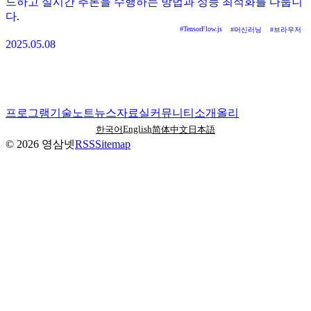
드하고 실시간 추론을 수행하는 방법과 성능 최적화를 다룹니
다.
#
TensorFlow.js
#
머신러닝
#
브라우저
2025.05.08
프로그램
기술노트
뉴스
자료실
커뮤니티
소개
올리
English
한국어
简体中文
日本語
©
2026
영삼넷
RSS
Sitemap