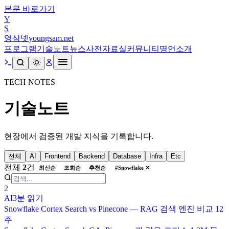
본문 바로가기
Y
S
영삼넷
youngsam.net
프로그램
기술노트
뉴스
사전
자료실
커뮤니티
명언
소개
TECH NOTES
기술노트
현장에서 검증된 개발 지식을 기록합니다.
전체
AI
Frontend
Backend
Database
Infra
Etc
전체
2
건
최신순
조회순
추천순
#
Snowflake
✕
2
AI
3분
읽기
Snowflake Cortex Search vs Pinecone — RAG 검색 엔진 비교 12
주