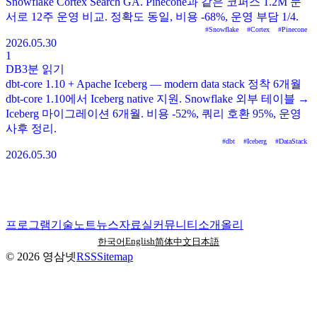
Snowflake Cortex Search GA. Pinecone과 같은 코퍼스 1.2M 문
서로 12주 운영 비교. 정확도 동일, 비용 -68%, 운영 부담 1/4.
#
Snowflake
#
Cortex
#
Pinecone
2026.05.30
1
DB
3분
읽기
dbt-core 1.10 + Apache Iceberg — modern data stack 정착 6개월
dbt-core 1.10에서 Iceberg native 지원. Snowflake 외부 테이블 →
Iceberg 마이그레이션 6개월. 비용 -52%, 쿼리 호환 95%, 운영
사후 정리.
#
dbt
#
Iceberg
#
DataStack
2026.05.30
프로그램
기술노트
뉴스
자료실
커뮤니티
소개
올리
English
한국어
简体中文
日本語
©
2026
영삼넷
RSS
Sitemap