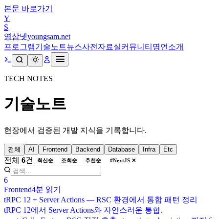
본문 바로가기
Y
S
영삼넷
youngsam.net
프로그램
기술노트
뉴스
사전
자료실
커뮤니티
명언
소개
TECH NOTES
기술노트
현장에서 검증된 개발 지식을 기록합니다.
전체
AI
Frontend
Backend
Database
Infra
Etc
전체
6
건
최신순
조회순
추천순
#
NextJS
✕
6
Frontend
4분
읽기
tRPC 12 + Server Actions — RSC 환경에서 통합 패턴 정리
tRPC 12에서 Server Actions와 자연스러운 통합.