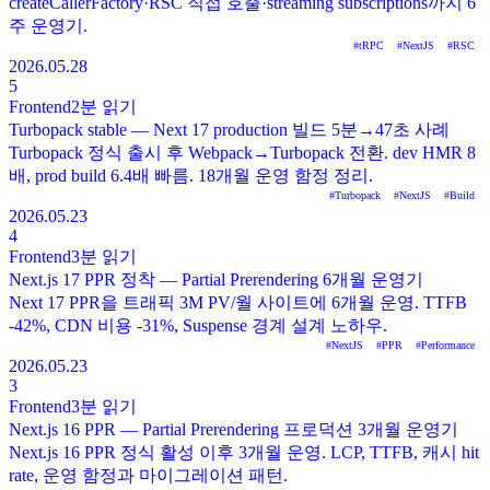
createCallerFactory·RSC 직접 호출·streaming subscriptions까지 6
주 운영기.
#
tRPC
#
NextJS
#
RSC
2026.05.28
5
Frontend
2분
읽기
Turbopack stable — Next 17 production 빌드 5분→47초 사례
Turbopack 정식 출시 후 Webpack→Turbopack 전환. dev HMR 8
배, prod build 6.4배 빠름. 18개월 운영 함정 정리.
#
Turbopack
#
NextJS
#
Build
2026.05.23
4
Frontend
3분
읽기
Next.js 17 PPR 정착 — Partial Prerendering 6개월 운영기
Next 17 PPR을 트래픽 3M PV/월 사이트에 6개월 운영. TTFB
-42%, CDN 비용 -31%, Suspense 경계 설계 노하우.
#
NextJS
#
PPR
#
Performance
2026.05.23
3
Frontend
3분
읽기
Next.js 16 PPR — Partial Prerendering 프로덕션 3개월 운영기
Next.js 16 PPR 정식 활성 이후 3개월 운영. LCP, TTFB, 캐시 hit
rate, 운영 함정과 마이그레이션 패턴.