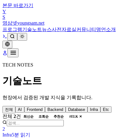
본문 바로가기
Y
S
영삼넷
youngsam.net
프로그램
기술노트
뉴스
사전
자료실
커뮤니티
명언
소개
TECH NOTES
기술노트
현장에서 검증된 개발 지식을 기록합니다.
전체
AI
Frontend
Backend
Database
Infra
Etc
전체
2
건
최신순
조회순
추천순
#
ELK
✕
2
Infra
5분
읽기