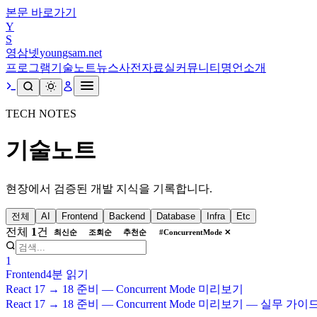
본문 바로가기
Y
S
영삼넷
youngsam.net
프로그램
기술노트
뉴스
사전
자료실
커뮤니티
명언
소개
TECH NOTES
기술노트
현장에서 검증된 개발 지식을 기록합니다.
전체
AI
Frontend
Backend
Database
Infra
Etc
전체
1
건
최신순
조회순
추천순
#
ConcurrentMode
✕
1
Frontend
4분
읽기
React 17 → 18 준비 — Concurrent Mode 미리보기
React 17 → 18 준비 — Concurrent Mode 미리보기 — 실무 가이드