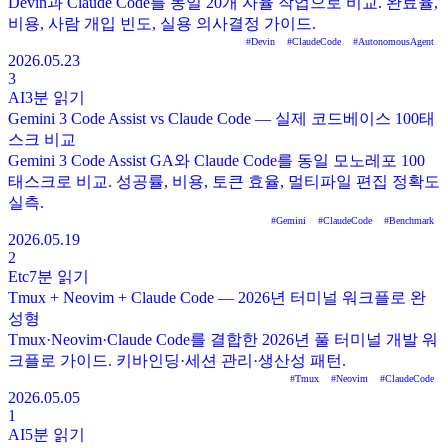
Devin과 Claude Code를 동일 20개 자율 작업으로 비교. 완료율,
비용, 사람 개입 빈도, 실용 의사결정 가이드.
#
Devin
#
ClaudeCode
#
AutonomousAgent
2026.05.23
3
AI
3분
읽기
Gemini 3 Code Assist vs Claude Code — 실제 코드베이스 100태
스크 비교
Gemini 3 Code Assist GA와 Claude Code를 동일 모노레포 100
태스크로 비교. 성공률, 비용, 토큰 효율, 멀티파일 편집 정확도
실측.
#
Gemini
#
ClaudeCode
#
Benchmark
2026.05.19
2
Etc
7분
읽기
Tmux + Neovim + Claude Code — 2026년 터미널 워크플로 완
성형
Tmux·Neovim·Claude Code를 결합한 2026년 풀 터미널 개발 워
크플로 가이드. 키바인딩·세션 관리·생산성 패턴.
#
Tmux
#
Neovim
#
ClaudeCode
2026.05.05
1
AI
5분
읽기