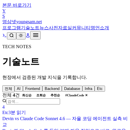
본문 바로가기
Y
S
영삼넷
youngsam.net
프로그램
기술노트
뉴스
사전
자료실
커뮤니티
명언
소개
TECH NOTES
기술노트
현장에서 검증된 개발 지식을 기록합니다.
전체
AI
Frontend
Backend
Database
Infra
Etc
전체
4
건
최신순
조회순
추천순
#
ClaudeCode
✕
4
Etc
3분
읽기
Devin vs Claude Code Sonnet 4.6 — 자율 코딩 에이전트 실측 비
교