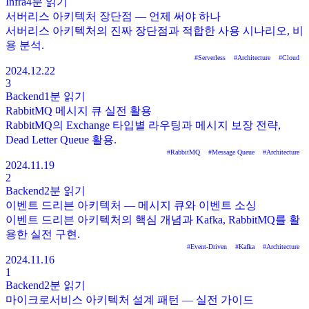
Infra
4분
읽기
서버리스 아키텍처 장단점 — 언제 써야 하나
서버리스 아키텍처의 진짜 장단점과 적합한 사용 시나리오, 비
용 분석.
#
Serverless
#
Architecture
#
Cloud
2024.12.22
3
Backend
1분
읽기
RabbitMQ 메시지 큐 실전 활용
RabbitMQ의 Exchange 타입별 라우팅과 메시지 보장 전략,
Dead Letter Queue 활용.
#
RabbitMQ
#
Message Queue
#
Architecture
2024.11.19
2
Backend
2분
읽기
이벤트 드리븐 아키텍처 — 메시지 큐와 이벤트 소싱
이벤트 드리븐 아키텍처의 핵심 개념과 Kafka, RabbitMQ를 활
용한 실전 구현.
#
Event-Driven
#
Kafka
#
Architecture
2024.11.16
1
Backend
2분
읽기
마이크로서비스 아키텍처 설계 패턴 — 실전 가이드