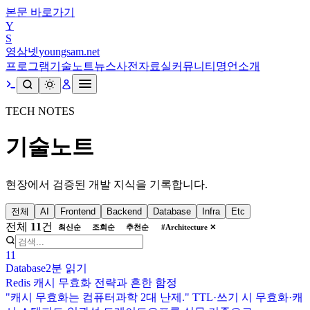
본문 바로가기
Y
S
영삼넷
youngsam.net
프로그램
기술노트
뉴스
사전
자료실
커뮤니티
명언
소개
TECH NOTES
기술노트
현장에서 검증된 개발 지식을 기록합니다.
전체
AI
Frontend
Backend
Database
Infra
Etc
전체
11
건
최신순
조회순
추천순
#
Architecture
✕
11
Database
2분
읽기
Redis 캐시 무효화 전략과 흔한 함정
"캐시 무효화는 컴퓨터과학 2대 난제." TTL·쓰기 시 무효화·캐