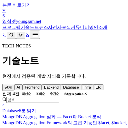
본문 바로가기
Y
S
영삼넷
youngsam.net
프로그램
기술노트
뉴스
사전
자료실
커뮤니티
명언
소개
TECH NOTES
기술노트
현장에서 검증된 개발 지식을 기록합니다.
전체
AI
Frontend
Backend
Database
Infra
Etc
전체
4
건
최신순
조회순
추천순
#
Aggregation
✕
4
Database
6분
읽기
MongoDB Aggregation 심화 — Facet과 Bucket 분석
MongoDB Aggregation Framework의 고급 기능인 $facet,