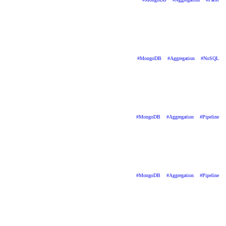
#
MongoDB
#
Aggregation
#
NoSQL
#
MongoDB
#
Aggregation
#
Pipeline
#
MongoDB
#
Aggregation
#
Pipeline