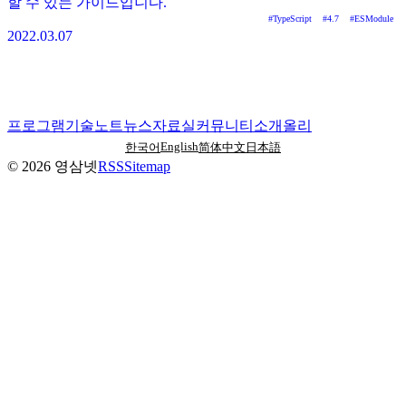
할 수 있는 가이드입니다.
#
TypeScript
#
4.7
#
ESModule
2022.03.07
프로그램
기술노트
뉴스
자료실
커뮤니티
소개
올리
English
한국어
简体中文
日本語
©
2026
영삼넷
RSS
Sitemap