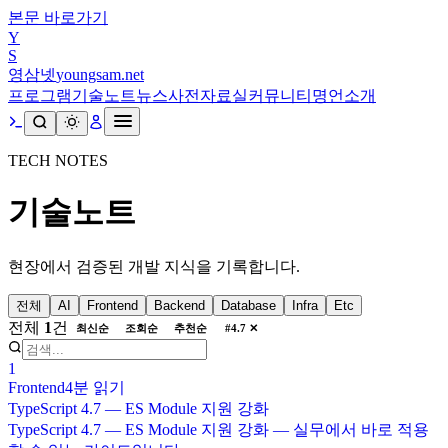
본문 바로가기
Y
S
영삼넷
youngsam.net
프로그램
기술노트
뉴스
사전
자료실
커뮤니티
명언
소개
TECH NOTES
기술노트
현장에서 검증된 개발 지식을 기록합니다.
전체
AI
Frontend
Backend
Database
Infra
Etc
전체
1
건
최신순
조회순
추천순
#
4.7
✕
1
Frontend
4분
읽기
TypeScript 4.7 — ES Module 지원 강화
TypeScript 4.7 — ES Module 지원 강화 — 실무에서 바로 적용