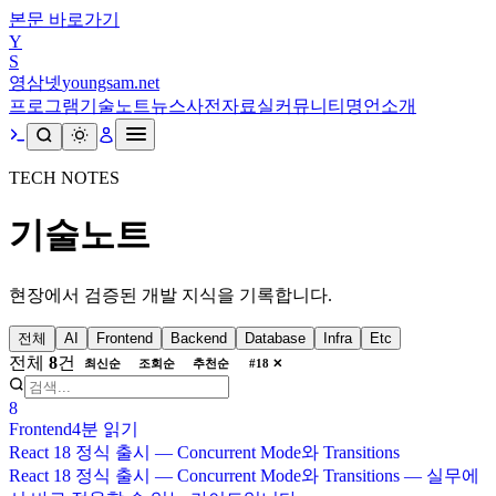
본문 바로가기
Y
S
영삼넷
youngsam.net
프로그램
기술노트
뉴스
사전
자료실
커뮤니티
명언
소개
TECH NOTES
기술노트
현장에서 검증된 개발 지식을 기록합니다.
전체
AI
Frontend
Backend
Database
Infra
Etc
전체
8
건
최신순
조회순
추천순
#
18
✕
8
Frontend
4분
읽기
React 18 정식 출시 — Concurrent Mode와 Transitions
React 18 정식 출시 — Concurrent Mode와 Transitions — 실무에