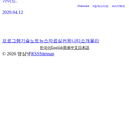
가이드.
#
Jamstack
#
정적사이트
#
아키텍처
2020.04.12
프로그램
기술노트
뉴스
자료실
커뮤니티
소개
올리
English
한국어
简体中文
日本語
©
2026
영삼넷
RSS
Sitemap