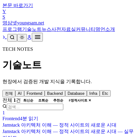
본문 바로가기
Y
S
영삼넷
youngsam.net
프로그램
기술노트
뉴스
사전
자료실
커뮤니티
명언
소개
TECH NOTES
기술노트
현장에서 검증된 개발 지식을 기록합니다.
전체
AI
Frontend
Backend
Database
Infra
Etc
전체
1
건
최신순
조회순
추천순
#
정적사이트
✕
1
Frontend
4분
읽기
Jamstack 아키텍처 이해 — 정적 사이트의 새로운 시대
Jamstack 아키텍처 이해 — 정적 사이트의 새로운 시대 — 실무