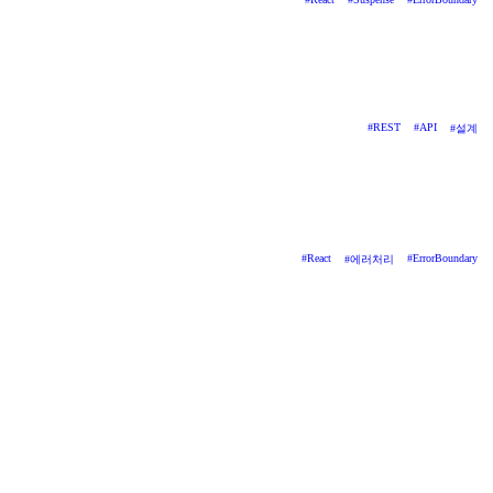
#
REST
#
API
#
설계
#
React
#
ErrorBoundary
#
에러처리