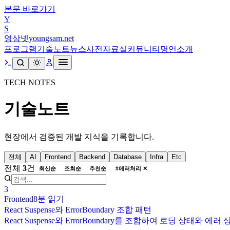
본문 바로가기
Y
S
영삼넷
youngsam.net
프로그램
기술노트
뉴스
사전
자료실
커뮤니티
명언
소개
TECH NOTES
기술노트
현장에서 검증된 개발 지식을 기록합니다.
전체
AI
Frontend
Backend
Database
Infra
Etc
전체
3
건
최신순
조회순
추천순
#
에러처리
✕
3
Frontend
8분
읽기
React Suspense와 ErrorBoundary 조합 패턴
React Suspense와 ErrorBoundary를 조합하여 로딩 상