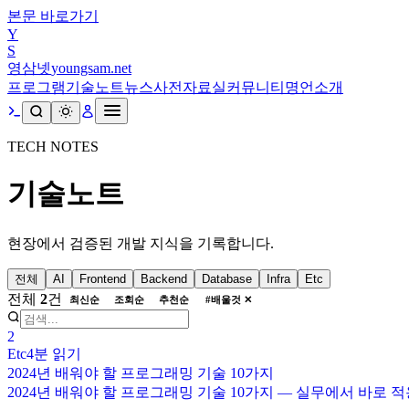
본문 바로가기
Y
S
영삼넷
youngsam.net
프로그램
기술노트
뉴스
사전
자료실
커뮤니티
명언
소개
TECH NOTES
기술노트
현장에서 검증된 개발 지식을 기록합니다.
전체
AI
Frontend
Backend
Database
Infra
Etc
전체
2
건
최신순
조회순
추천순
#
배울것
✕
2
Etc
4분
읽기
2024년 배워야 할 프로그래밍 기술 10가지
2024년 배워야 할 프로그래밍 기술 10가지 — 실무에서 바로 