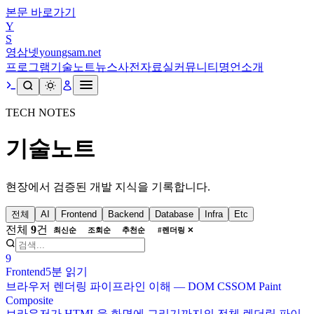
본문 바로가기
Y
S
영삼넷
youngsam.net
프로그램
기술노트
뉴스
사전
자료실
커뮤니티
명언
소개
TECH NOTES
기술노트
현장에서 검증된 개발 지식을 기록합니다.
전체
AI
Frontend
Backend
Database
Infra
Etc
전체
9
건
최신순
조회순
추천순
#
렌더링
✕
9
Frontend
5분
읽기
브라우저 렌더링 파이프라인 이해 — DOM CSSOM Paint
Composite
브라우저가 HTML을 화면에 그리기까지의 전체 렌더링 파이