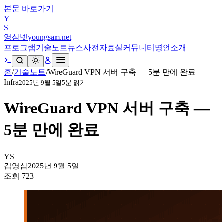
본문 바로가기
Y
S
영삼넷
youngsam.net
프로그램
기술노트
뉴스
사전
자료실
커뮤니티
명언
소개
홈
/
기술노트
/
WireGuard VPN 서버 구축 — 5분 만에 완료
Infra
2025년 9월 5일
5
분 읽기
WireGuard VPN 서버 구축 —
5분 만에 완료
YS
김영삼
2025년 9월 5일
조회
723