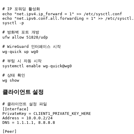
# IP 포워딩 활성화

echo "net.ipv4.ip_forward = 1" >> /etc/sysctl.conf

echo "net.ipv6.conf.all.forwarding = 1" >> /etc/sysctl.
sysctl -p

# 방화벽 포트 개방

ufw allow 51820/udp

# WireGuard 인터페이스 시작

wg-quick up wg0

# 부팅 시 자동 시작

systemctl enable wg-quick@wg0

# 상태 확인

wg show
클라이언트 설정
# 클라이언트 설정 파일

[Interface]

PrivateKey = CLIENT1_PRIVATE_KEY_HERE

Address = 10.0.0.2/24

DNS = 1.1.1.1, 8.8.8.8

[Peer]
