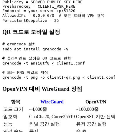
PublicKey = SERVER_PUBLIC_KEY_HERE

PresharedKey = CLIENT1_PSK_HERE

Endpoint = your-server-ip:51820

AllowedIPs = 0.0.0.0/0  # 모든 트래픽 VPN 경유

PersistentKeepalive = 25
QR 코드로 모바일 설정
# qrencode 설치

sudo apt install qrencode -y

# 클라이언트 설정을 QR 코드로 변환

qrencode -t ansiutf8 < client1.conf

# 또는 PNG 파일로 저장

qrencode -t png -o client1-qr.png < client1.conf
OpenVPN 대비 WireGuard 장점
항목
WireGuard
OpenVPN
코드 크기
~4,000줄
~100,000줄
암호화
ChaCha20, Curve25519
OpenSSL 기반 선택
성능
커널 공간 실행
유저 공간 실행
연결 속도
즉시
수 초