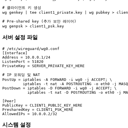
# 클라이언트 키 생성

wg genkey | tee client1_private.key | wg pubkey > clien
# Pre-shared key (추가 보안 레이어)

wg genpsk > client1_psk.key
서버 설정 파일
# /etc/wireguard/wg0.conf

[Interface]

Address = 10.0.0.1/24

ListenPort = 51820

PrivateKey = SERVER_PRIVATE_KEY_HERE

# IP 포워딩 및 NAT

PostUp = iptables -A FORWARD -i wg0 -j ACCEPT; \

         iptables -t nat -A POSTROUTING -o eth0 -j MASQ
PostDown = iptables -D FORWARD -i wg0 -j ACCEPT; \

           iptables -t nat -D POSTROUTING -o eth0 -j MA
[Peer]

PublicKey = CLIENT1_PUBLIC_KEY_HERE

PresharedKey = CLIENT1_PSK_HERE

AllowedIPs = 10.0.0.2/32
시스템 설정