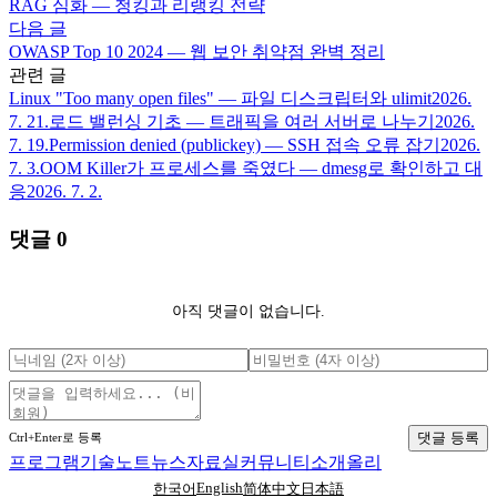
RAG 심화 — 청킹과 리랭킹 전략
다음 글
OWASP Top 10 2024 — 웹 보안 취약점 완벽 정리
관련 글
Linux "Too many open files" — 파일 디스크립터와 ulimit
2026.
7. 21.
로드 밸런싱 기초 — 트래픽을 여러 서버로 나누기
2026.
7. 19.
Permission denied (publickey) — SSH 접속 오류 잡기
2026.
7. 3.
OOM Killer가 프로세스를 죽였다 — dmesg로 확인하고 대
응
2026. 7. 2.
댓글
0
아직 댓글이 없습니다.
댓글 등록
Ctrl+Enter로 등록
프로그램
기술노트
뉴스
자료실
커뮤니티
소개
올리
English
한국어
简体中文
日本語