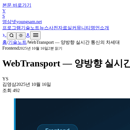
본문 바로가기
Y
S
영삼넷
youngsam.net
프로그램
기술노트
뉴스
사전
자료실
커뮤니티
명언
소개
홈
/
기술노트
/
WebTransport — 양방향 실시간 통신의 차세대
Frontend
2025년 10월 16일
2
분 읽기
WebTransport — 양방향 실
YS
김영삼
2025년 10월 16일
조회
492