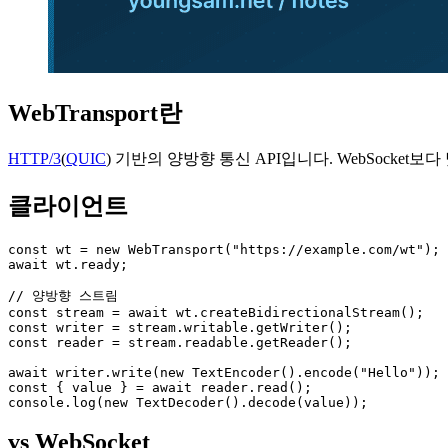
WebTransport란
HTTP/3
(
QUIC
) 기반의 양방향 통신 API입니다. WebSocket
클라이언트
const wt = new WebTransport("https://example.com/wt");

await wt.ready;

// 양방향 스트림

const stream = await wt.createBidirectionalStream();

const writer = stream.writable.getWriter();

const reader = stream.readable.getReader();

await writer.write(new TextEncoder().encode("Hello"));

const { value } = await reader.read();

console.log(new TextDecoder().decode(value));
vs WebSocket