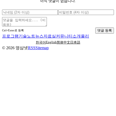
아직 댓글이 없습니다.
댓글 등록
Ctrl+Enter로 등록
프로그램
기술노트
뉴스
자료실
커뮤니티
소개
올리
English
한국어
简体中文
日本語
©
2026
영삼넷
RSS
Sitemap