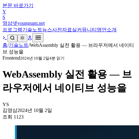
본문 바로가기
Y
S
영삼넷
youngsam.net
프로그램
기술노트
뉴스
사전
자료실
커뮤니티
명언
소개
홈
/
기술노트
/
WebAssembly 실전 활용 — 브라우저에서 네이티
브 성능을
Frontend
2024년 10월 2일
4
분 읽기
WebAssembly 실전 활용 — 브
라우저에서 네이티브 성능을
YS
김영삼
2024년 10월 2일
조회
1123