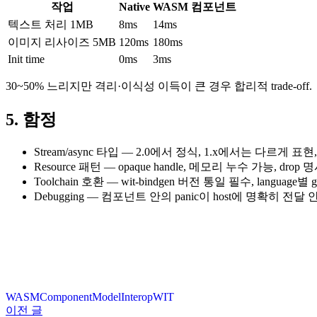
작업
Native
WASM 컴포넌트
텍스트 처리 1MB
8ms
14ms
이미지 리사이즈 5MB
120ms
180ms
Init time
0ms
3ms
30~50% 느리지만 격리·이식성 이득이 큰 경우 합리적 trade-off.
5. 함정
Stream/async 타입 — 2.0에서 정식, 1.x에서는 다르게
Resource 패턴 — opaque handle, 메모리 누수 가능, drop 
Toolchain 호환 — wit-bindgen 버전 통일 필수, language별 ge
Debugging — 컴포넌트 안의 panic이 host에 명확히 전달 안 되는
WASM
ComponentModel
Interop
WIT
이전 글