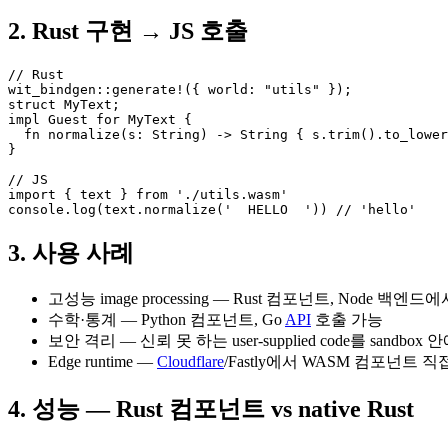
2. Rust 구현 → JS 호출
// Rust

wit_bindgen::generate!({ world: "utils" });

struct MyText;

impl Guest for MyText {

  fn normalize(s: String) -> String { s.trim().to_lower
}

// JS

import { text } from './utils.wasm'

console.log(text.normalize('  HELLO  ')) // 'hello'
3. 사용 사례
고성능 image processing — Rust 컴포넌트, Node 백엔드
수학·통계 — Python 컴포넌트, Go
API
호출 가능
보안 격리 — 신뢰 못 하는 user-supplied code를 sandbox
Edge runtime —
Cloudflare
/Fastly에서 WASM 컴포넌트 직
4. 성능 — Rust 컴포넌트 vs native Rust