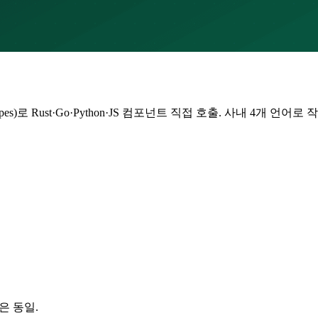
e Types)로 Rust·Go·Python·JS 컴포넌트 직접 호출. 사내 4개
측은 동일.