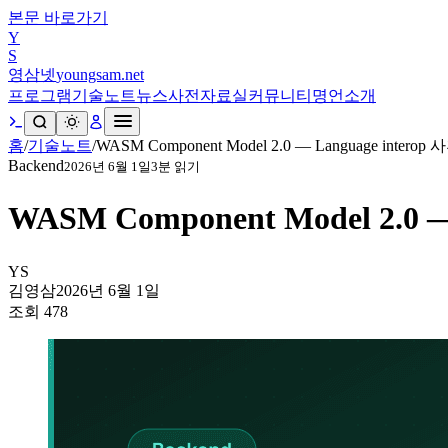
본문 바로가기
Y
S
영삼넷
youngsam.net
프로그램
기술노트
뉴스
사전
자료실
커뮤니티
명언
소개
홈
/
기술노트
/
WASM Component Model 2.0 — Language interop 
Backend
2026년 6월 1일
3
분 읽기
WASM Component Model 2.0 —
YS
김영삼
2026년 6월 1일
조회
478