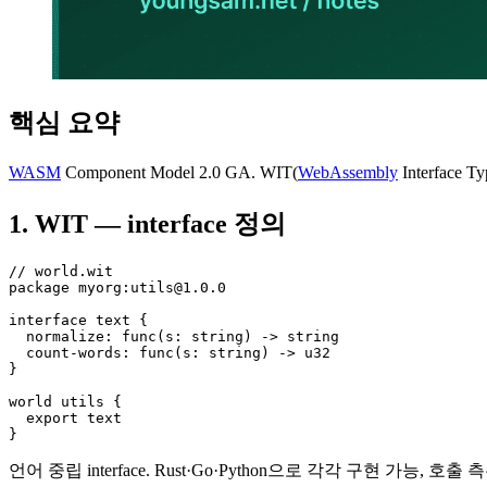
핵심 요약
WASM
Component Model 2.0 GA. WIT(
WebAssembly
Interfac
1. WIT — interface 정의
// world.wit

package myorg:utils@1.0.0

interface text {

  normalize: func(s: string) -> string

  count-words: func(s: string) -> u32

}

world utils {

  export text

}
언어 중립 interface. Rust·Go·Python으로 각각 구현 가능, 호출 