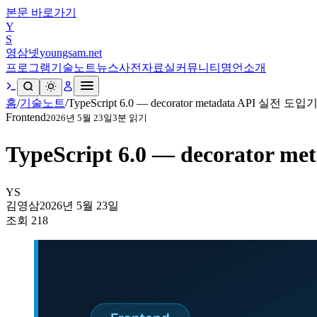
본문 바로가기
Y
S
영삼넷
youngsam.net
프로그램
기술노트
뉴스
사전
자료실
커뮤니티
명언
소개
홈
/
기술노트
/
TypeScript 6.0 — decorator metadata API 실전 도입
Frontend
2026년 5월 23일
3
분 읽기
TypeScript 6.0 — decorator
YS
김영삼
2026년 5월 23일
조회
218