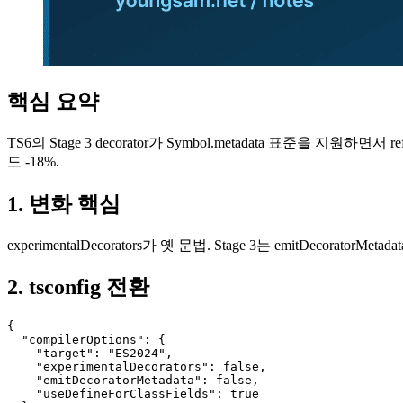
핵심 요약
TS6의 Stage 3 decorator가 Symbol.metadata 표준을 지원하면서 r
드 -18%.
1. 변화 핵심
experimentalDecorators가 옛 문법. Stage 3는 emitDecora
2. tsconfig 전환
{

  "compilerOptions": {

    "target": "ES2024",

    "experimentalDecorators": false,

    "emitDecoratorMetadata": false,

    "useDefineForClassFields": true
