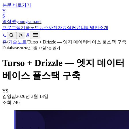
본문 바로가기
Y
S
영삼넷
youngsam.net
프로그램
기술노트
뉴스
사전
자료실
커뮤니티
명언
소개
홈
/
기술노트
/
Turso + Drizzle — 엣지 데이터베이스 풀스택 구축
Database
2026년 3월 13일
2
분 읽기
Turso + Drizzle — 엣지 데이터
베이스 풀스택 구축
YS
김영삼
2026년 3월 13일
조회
746