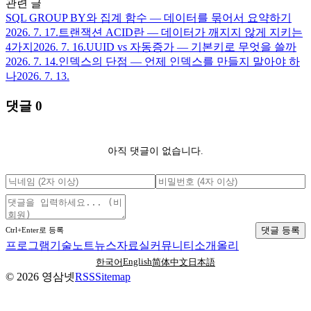
관련 글
SQL GROUP BY와 집계 함수 — 데이터를 묶어서 요약하기
2026. 7. 17.
트랜잭션 ACID란 — 데이터가 깨지지 않게 지키는
4가지
2026. 7. 16.
UUID vs 자동증가 — 기본키로 무엇을 쓸까
2026. 7. 14.
인덱스의 단점 — 언제 인덱스를 만들지 말아야 하
나
2026. 7. 13.
댓글
0
아직 댓글이 없습니다.
댓글 등록
Ctrl+Enter로 등록
프로그램
기술노트
뉴스
자료실
커뮤니티
소개
올리
English
한국어
简体中文
日本語
©
2026
영삼넷
RSS
Sitemap