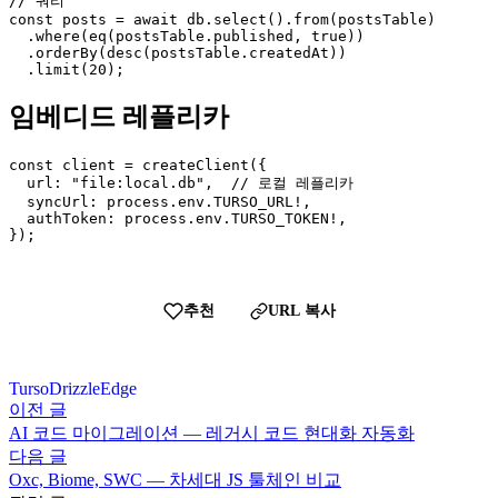
// 쿼리

const posts = await db.select().from(postsTable)

  .where(eq(postsTable.published, true))

  .orderBy(desc(postsTable.createdAt))

  .limit(20);
임베디드 레플리카
const client = createClient({

  url: "file:local.db",  // 로컬 레플리카

  syncUrl: process.env.TURSO_URL!,

  authToken: process.env.TURSO_TOKEN!,

});
추천
URL 복사
Turso
Drizzle
Edge
이전 글
AI 코드 마이그레이션 — 레거시 코드 현대화 자동화
다음 글
Oxc, Biome, SWC — 차세대 JS 툴체인 비교