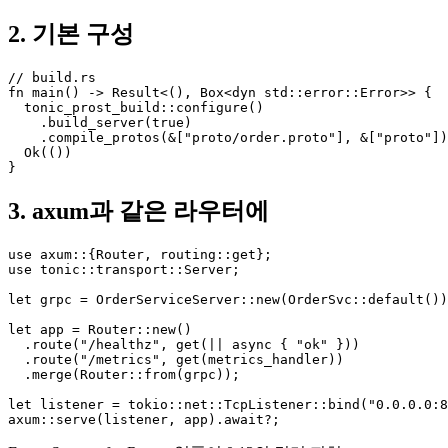
2. 기본 구성
// build.rs

fn main() -> Result<(), Box<dyn std::error::Error>> {

  tonic_prost_build::configure()

    .build_server(true)

    .compile_protos(&["proto/order.proto"], &["proto"])
  Ok(())

}
3. axum과 같은 라우터에
use axum::{Router, routing::get};

use tonic::transport::Server;

let grpc = OrderServiceServer::new(OrderSvc::default())
let app = Router::new()

  .route("/healthz", get(|| async { "ok" }))

  .route("/metrics", get(metrics_handler))

  .merge(Router::from(grpc));

let listener = tokio::net::TcpListener::bind("0.0.0.0:8
axum::serve(listener, app).await?;