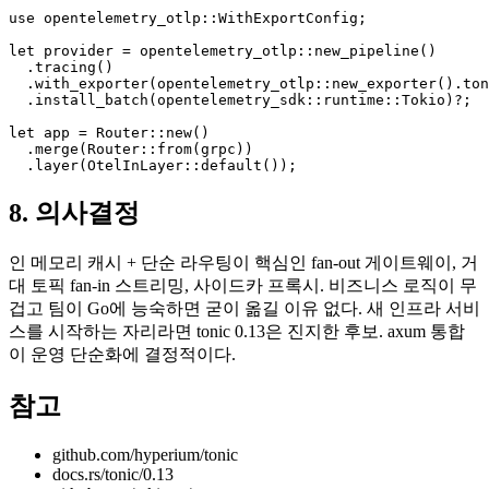
use opentelemetry_otlp::WithExportConfig;

let provider = opentelemetry_otlp::new_pipeline()

  .tracing()

  .with_exporter(opentelemetry_otlp::new_exporter().ton
  .install_batch(opentelemetry_sdk::runtime::Tokio)?;

let app = Router::new()

  .merge(Router::from(grpc))

  .layer(OtelInLayer::default());
8. 의사결정
인 메모리 캐시 + 단순 라우팅이 핵심인 fan-out 게이트웨이, 거
대 토픽 fan-in 스트리밍, 사이드카 프록시. 비즈니스 로직이 무
겁고 팀이 Go에 능숙하면 굳이 옮길 이유 없다. 새 인프라 서비
스를 시작하는 자리라면 tonic 0.13은 진지한 후보. axum 통합
이 운영 단순화에 결정적이다.
참고
github.com/hyperium/tonic
docs.rs/tonic/0.13