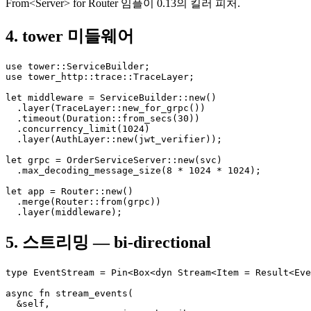
From<Server> for Router 임플이 0.13의 킬러 피처.
4. tower 미들웨어
use tower::ServiceBuilder;

use tower_http::trace::TraceLayer;

let middleware = ServiceBuilder::new()

  .layer(TraceLayer::new_for_grpc())

  .timeout(Duration::from_secs(30))

  .concurrency_limit(1024)

  .layer(AuthLayer::new(jwt_verifier));

let grpc = OrderServiceServer::new(svc)

  .max_decoding_message_size(8 * 1024 * 1024);

let app = Router::new()

  .merge(Router::from(grpc))

  .layer(middleware);
5. 스트리밍 — bi-directional
type EventStream = Pin<Box<dyn Stream<Item = Result<Eve
async fn stream_events(

  &self,
