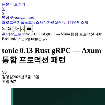
본문 바로가기
Y
S
영삼넷
youngsam.net
프로그램
기술노트
뉴스
사전
자료실
커뮤니티
명언
소개
홈
/
기술노트
/
tonic 0.13 Rust gRPC — Axum 통합 프로덕션 패턴
Backend
2026년 5월 18일
6
분 읽기
tonic 0.13 Rust gRPC — Axum
통합 프로덕션 패턴
YS
김영삼
2026년 5월 18일
조회
507