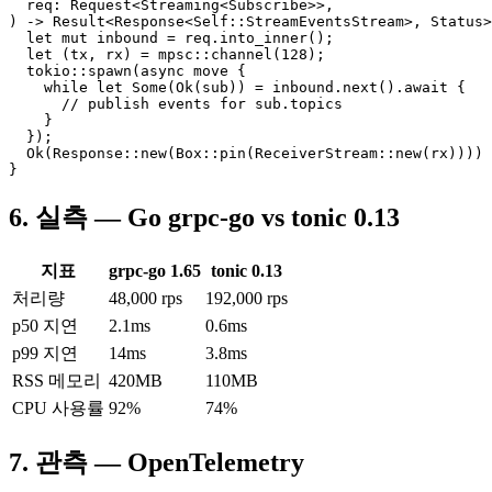
  req: Request<Streaming<Subscribe>>,

) -> Result<Response<Self::StreamEventsStream>, Status>
  let mut inbound = req.into_inner();

  let (tx, rx) = mpsc::channel(128);

  tokio::spawn(async move {

    while let Some(Ok(sub)) = inbound.next().await {

      // publish events for sub.topics

    }

  });

  Ok(Response::new(Box::pin(ReceiverStream::new(rx))))

}
6. 실측 — Go grpc-go vs tonic 0.13
지표
grpc-go 1.65
tonic 0.13
처리량
48,000 rps
192,000 rps
p50 지연
2.1ms
0.6ms
p99 지연
14ms
3.8ms
RSS 메모리
420MB
110MB
CPU 사용률
92%
74%
7. 관측 — OpenTelemetry