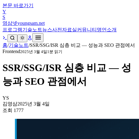
본문 바로가기
Y
S
영삼넷
youngsam.net
프로그램
기술노트
뉴스
사전
자료실
커뮤니티
명언
소개
홈
/
기술노트
/
SSR/SSG/ISR 심층 비교 — 성능과 SEO 관점에서
Frontend
2025년 3월 4일
1
분 읽기
SSR/SSG/ISR 심층 비교 — 성
능과 SEO 관점에서
YS
김영삼
2025년 3월 4일
조회
1777