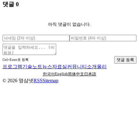
댓글
0
아직 댓글이 없습니다.
댓글 등록
Ctrl+Enter로 등록
프로그램
기술노트
뉴스
자료실
커뮤니티
소개
올리
English
한국어
简体中文
日本語
©
2026
영삼넷
RSS
Sitemap