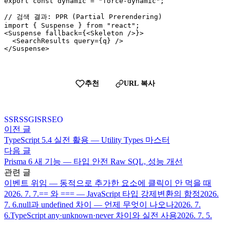
export const dynamic = "force-dynamic";

// 검색 결과: PPR (Partial Prerendering)

import { Suspense } from "react";

<Suspense fallback={<Skeleton />}>

  <SearchResults query={q} />

</Suspense>
추천
URL 복사
SSR
SSG
ISR
SEO
이전 글
TypeScript 5.4 실전 활용 — Utility Types 마스터
다음 글
Prisma 6 새 기능 — 타입 안전 Raw SQL, 성능 개선
관련 글
이벤트 위임 — 동적으로 추가한 요소에 클릭이 안 먹을 때
2026. 7. 7.
== 와 === — JavaScript 타입 강제변환의 함정
2026.
7. 6.
null과 undefined 차이 — 언제 무엇이 나오나
2026. 7.
6.
TypeScript any·unknown·never 차이와 실전 사용
2026. 7. 5.