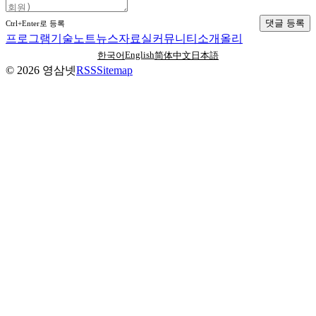
댓글 등록
Ctrl+Enter로 등록
프로그램
기술노트
뉴스
자료실
커뮤니티
소개
올리
English
한국어
简体中文
日本語
©
2026
영삼넷
RSS
Sitemap