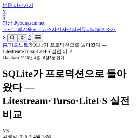
본문 바로가기
Y
S
영삼넷
youngsam.net
프로그램
기술노트
뉴스
사전
자료실
커뮤니티
명언
소개
홈
/
기술노트
/
SQLite가 프로덕션으로 돌아왔다 —
Litestream·Turso·LiteFS 실전 비교
Database
2026년 4월 18일
5
분 읽기
SQLite가 프로덕션으로 돌아
왔다 —
Litestream·Turso·LiteFS 실전
비교
YS
김영삼
2026년 4월 18일