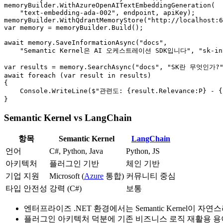
memoryBuilder.WithAzureOpenAITextEmbeddingGeneration(

    "text-embedding-ada-002", endpoint, apiKey);

memoryBuilder.WithQdrantMemoryStore("http://localhost:6
var memory = memoryBuilder.Build();

await memory.SaveInformationAsync("docs",

    "Semantic Kernel은 AI 오케스트레이션 SDK입니다", "sk-int
var results = memory.SearchAsync("docs", "SK란 무엇인가?",
await foreach (var result in results)

{

    Console.WriteLine($"관련도: {result.Relevance:P} - {r
}
Semantic Kernel vs LangChain
항목
Semantic Kernel
LangChain
언어
C#, Python, Java
Python, JS
아키텍처
플러그인 기반
체인 기반
기업 지원
Microsoft (
Azure
통합)
커뮤니티 중심
타입 안전성
강력 (C#)
보통
엔터프라이즈 .NET 환경에서는 Semantic Kernel이 자
플러그인 아키텍처 덕분에 기존 비즈니스 로직 재활용 용