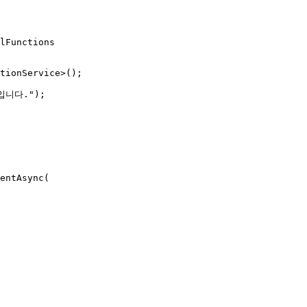
lFunctions

tionService>();

니다.");

entAsync(
