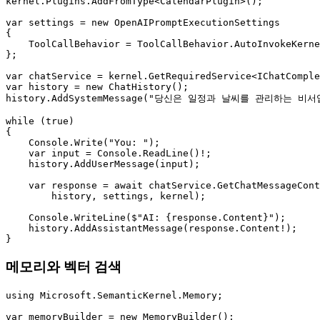
kernel.Plugins.AddFromType<CalendarPlugin>();

var settings = new OpenAIPromptExecutionSettings

{

    ToolCallBehavior = ToolCallBehavior.AutoInvokeKerne
};

var chatService = kernel.GetRequiredService<IChatComple
var history = new ChatHistory();

history.AddSystemMessage("당신은 일정과 날씨를 관리하는 비서입
while (true)

{

    Console.Write("You: ");

    var input = Console.ReadLine()!;

    history.AddUserMessage(input);

    var response = await chatService.GetChatMessageCont
        history, settings, kernel);

    Console.WriteLine($"AI: {response.Content}");

    history.AddAssistantMessage(response.Content!);

}
메모리와 벡터 검색
using Microsoft.SemanticKernel.Memory;

var memoryBuilder = new MemoryBuilder();
