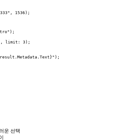
333", 1536);

ro");

 limit: 3);

esult.Metadata.Text}");

연스러운 선택
이