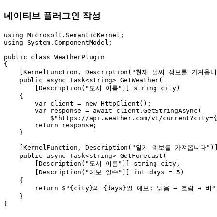
네이티브 플러그인 작성
using Microsoft.SemanticKernel;

using System.ComponentModel;

public class WeatherPlugin

{

    [KernelFunction, Description("현재 날씨 정보를 가져옵니
    public async Task<string> GetWeather(

        [Description("도시 이름")] string city)

    {

        var client = new HttpClient();

        var response = await client.GetStringAsync(

            $"https://api.weather.com/v1/current?city={
        return response;

    }

    [KernelFunction, Description("일기 예보를 가져옵니다")]
    public async Task<string> GetForecast(

        [Description("도시 이름")] string city,

        [Description("예보 일수")] int days = 5)

    {

        return $"{city}의 {days}일 예보: 맑음 → 흐림 → 비";
    }

}