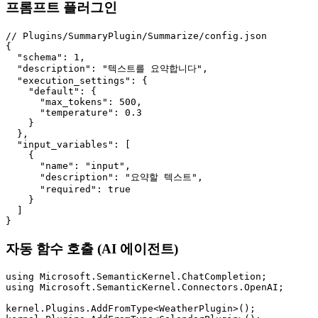
프롬프트 플러그인
// Plugins/SummaryPlugin/Summarize/config.json

{

  "schema": 1,

  "description": "텍스트를 요약합니다",

  "execution_settings": {

    "default": {

      "max_tokens": 500,

      "temperature": 0.3

    }

  },

  "input_variables": [

    {

      "name": "input",

      "description": "요약할 텍스트",

      "required": true

    }

  ]

}
자동 함수 호출 (AI 에이전트)
using Microsoft.SemanticKernel.ChatCompletion;

using Microsoft.SemanticKernel.Connectors.OpenAI;

kernel.Plugins.AddFromType<WeatherPlugin>();
