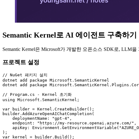
Semantic Kernel로 AI 에이전트 구축하기
Semantic Kernel은 Microsoft가 개발한 오픈소스 S
프로젝트 설정
// NuGet 패키지 설치

dotnet add package Microsoft.SemanticKernel

dotnet add package Microsoft.SemanticKernel.Plugins.Cor
// Program.cs - Kernel 초기화

using Microsoft.SemanticKernel;

var builder = Kernel.CreateBuilder();

builder.AddAzureOpenAIChatCompletion(

    deploymentName: "gpt-4",

    endpoint: "https://my-resource.openai.azure.com/",

    apiKey: Environment.GetEnvironmentVariable("AZURE_O
);

var kernel = builder.Build();