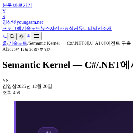
본문 바로가기
Y
S
영삼넷
youngsam.net
프로그램
기술노트
뉴스
사전
자료실
커뮤니티
명언
소개
홈
/
기술노트
/
Semantic Kernel — C#/.NET에서 AI 에이전트 구축
AI
2025년 12월 20일
7
분 읽기
Semantic Kernel — C#/.N
YS
김영삼
2025년 12월 20일
조회
459