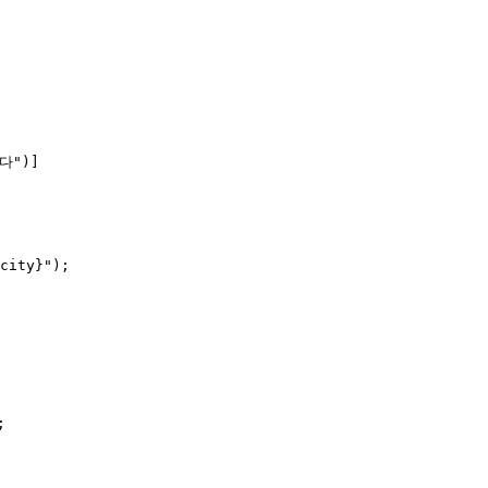
다")]

city}");




