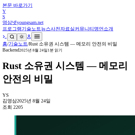
본문 바로가기
Y
S
영삼넷
youngsam.net
프로그램
기술노트
뉴스
사전
자료실
커뮤니티
명언
소개
홈
/
기술노트
/
Rust 소유권 시스템 — 메모리 안전의 비밀
Backend
2025년 8월 24일
1
분 읽기
Rust 소유권 시스템 — 메모리
안전의 비밀
YS
김영삼
2025년 8월 24일
조회
2205