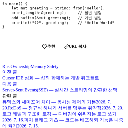
fn main() {

    let mut greeting = String::from("Hello");

    print_length(&greeting);     // 불변 빌림

    add_suffix(&mut greeting);   // 가변 빌림

    println!("{}", greeting);    // "Hello World"

}
추천
URL 복사
Rust
Ownership
Memory Safety
이전 글
Cursor IDE 심화 — AI와 함께하는 개발 워크플로
다음 글
Server-Sent Events(SSE) — 실시간 스트리밍의 간편한 선택
관련 글
뮤텍스와 세마포어 차이 — 동시성 제어의 기본
2026. 7.
20.
ReDoS — 정규식 하나가 서버를 멈추는 취약점
2026. 7. 20.
로그 레벨과 구조화 로깅 — 디버깅이 쉬워지는 로그 쓰기
2026. 7. 16.
피처 플래그 기초 — 코드는 배포하되 기능은 나중
에 켜기
2026. 7. 15.