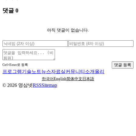
댓글
0
아직 댓글이 없습니다.
댓글 등록
Ctrl+Enter로 등록
프로그램
기술노트
뉴스
자료실
커뮤니티
소개
올리
English
한국어
简体中文
日本語
©
2026
영삼넷
RSS
Sitemap