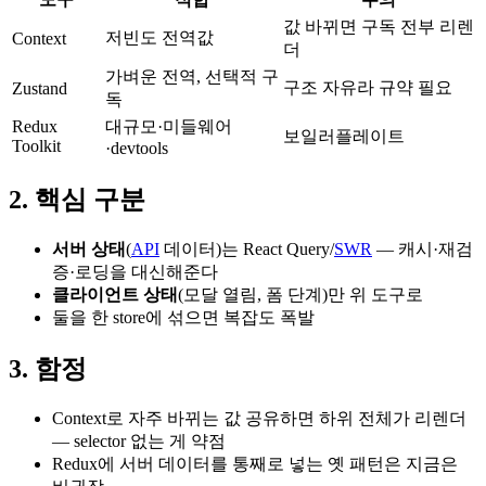
값 바뀌면 구독 전부 리렌
저빈도 전역값
Context
더
가벼운 전역, 선택적 구
구조 자유라 규약 필요
Zustand
독
Redux
대규모·미들웨어
보일러플레이트
Toolkit
·devtools
2. 핵심 구분
서버 상태
(
API
데이터)는 React Query/
SWR
— 캐시·재검
증·로딩을 대신해준다
클라이언트 상태
(모달 열림, 폼 단계)만 위 도구로
둘을 한 store에 섞으면 복잡도 폭발
3. 함정
Context로 자주 바뀌는 값 공유하면 하위 전체가 리렌더
— selector 없는 게 약점
Redux에 서버 데이터를 통째로 넣는 옛 패턴은 지금은