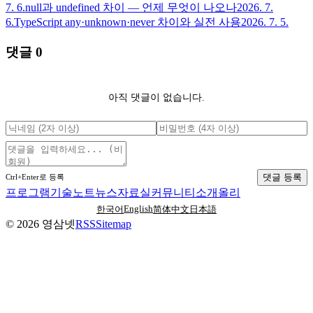
7. 6.
null과 undefined 차이 — 언제 무엇이 나오나
2026. 7.
6.
TypeScript any·unknown·never 차이와 실전 사용
2026. 7. 5.
댓글
0
아직 댓글이 없습니다.
댓글 등록
Ctrl+Enter로 등록
프로그램
기술노트
뉴스
자료실
커뮤니티
소개
올리
English
한국어
简体中文
日本語
©
2026
영삼넷
RSS
Sitemap