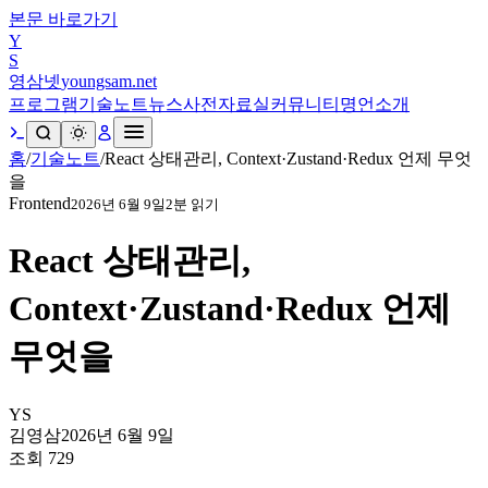
본문 바로가기
Y
S
영삼넷
youngsam.net
프로그램
기술노트
뉴스
사전
자료실
커뮤니티
명언
소개
홈
/
기술노트
/
React 상태관리, Context·Zustand·Redux 언제 무엇
을
Frontend
2026년 6월 9일
2
분 읽기
React 상태관리,
Context·Zustand·Redux 언제
무엇을
YS
김영삼
2026년 6월 9일
조회
729