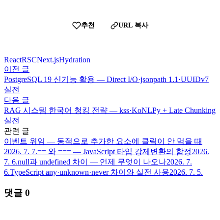
추천
URL 복사
React
RSC
Next.js
Hydration
이전 글
PostgreSQL 19 신기능 활용 — Direct I/O·jsonpath 1.1·UUIDv7
실전
다음 글
RAG 시스템 한국어 청킹 전략 — kss·KoNLPy + Late Chunking
실전
관련 글
이벤트 위임 — 동적으로 추가한 요소에 클릭이 안 먹을 때
2026. 7. 7.
== 와 === — JavaScript 타입 강제변환의 함정
2026.
7. 6.
null과 undefined 차이 — 언제 무엇이 나오나
2026. 7.
6.
TypeScript any·unknown·never 차이와 실전 사용
2026. 7. 5.
댓글
0