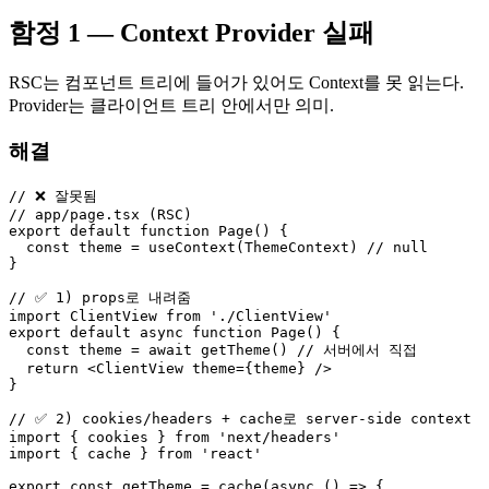
함정 1 — Context Provider 실패
RSC는 컴포넌트 트리에 들어가 있어도 Context를 못 읽는다.
Provider는 클라이언트 트리 안에서만 의미.
해결
// ❌ 잘못됨

// app/page.tsx (RSC)

export default function Page() {

  const theme = useContext(ThemeContext) // null

}

// ✅ 1) props로 내려줌

import ClientView from './ClientView'

export default async function Page() {

  const theme = await getTheme() // 서버에서 직접

  return <ClientView theme={theme} />

}

// ✅ 2) cookies/headers + cache로 server-side context

import { cookies } from 'next/headers'

import { cache } from 'react'

export const getTheme = cache(async () => {
