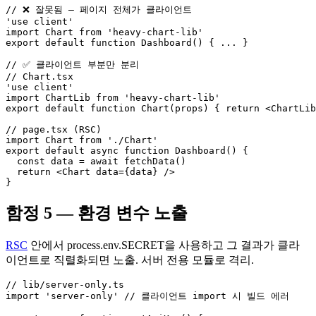
// ❌ 잘못됨 — 페이지 전체가 클라이언트

'use client'

import Chart from 'heavy-chart-lib'

export default function Dashboard() { ... }

// ✅ 클라이언트 부분만 분리

// Chart.tsx

'use client'

import ChartLib from 'heavy-chart-lib'

export default function Chart(props) { return <ChartLib
// page.tsx (RSC)

import Chart from './Chart'

export default async function Dashboard() {

  const data = await fetchData()

  return <Chart data={data} />

}
함정 5 — 환경 변수 노출
RSC
안에서 process.env.SECRET을 사용하고 그 결과가 클라
이언트로 직렬화되면 노출. 서버 전용 모듈로 격리.
// lib/server-only.ts

import 'server-only' // 클라이언트 import 시 빌드 에러
