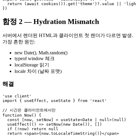
  return (await cookies()).get('theme')?.value || 'ligh
})
함정 2 — Hydration Mismatch
서버에서 렌더된 HTML과 클라이언트 첫 렌더가 다르면 발생.
가장 흔한 원인:
new Date(), Math.random()
typeof window 체크
localStorage 읽기
locale 차이 (날짜 포맷)
해결
'use client'

import { useEffect, useState } from 'react'

// 시간은 클라이언트에서만

function Now() {

  const [now, setNow] = useState<Date | null>(null)

  useEffect(() => setNow(new Date()), [])

  if (!now) return null

  return <span>{now.toLocaleTimeString()}</span>
