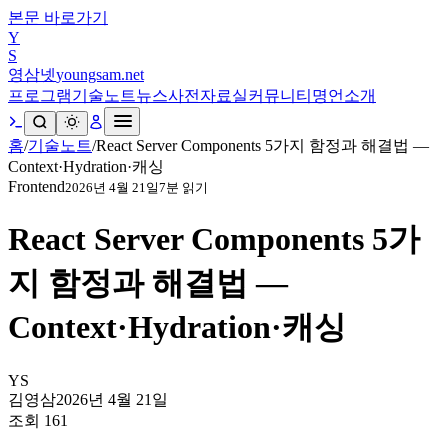
본문 바로가기
Y
S
영삼넷
youngsam.net
프로그램
기술노트
뉴스
사전
자료실
커뮤니티
명언
소개
홈
/
기술노트
/
React Server Components 5가지 함정과 해결법 —
Context·Hydration·캐싱
Frontend
2026년 4월 21일
7
분 읽기
React Server Components 5가
지 함정과 해결법 —
Context·Hydration·캐싱
YS
김영삼
2026년 4월 21일
조회
161