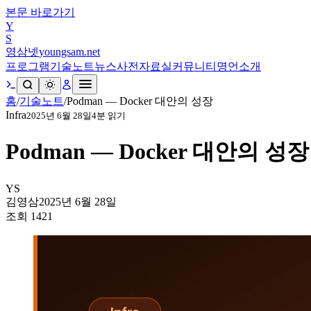
본문 바로가기
Y
S
영삼넷
youngsam.net
프로그램
기술노트
뉴스
사전
자료실
커뮤니티
명언
소개
홈
/
기술노트
/
Podman — Docker 대안의 성장
Infra
2025년 6월 28일
4
분 읽기
Podman — Docker 대안의 성장
YS
김영삼
2025년 6월 28일
조회
1421