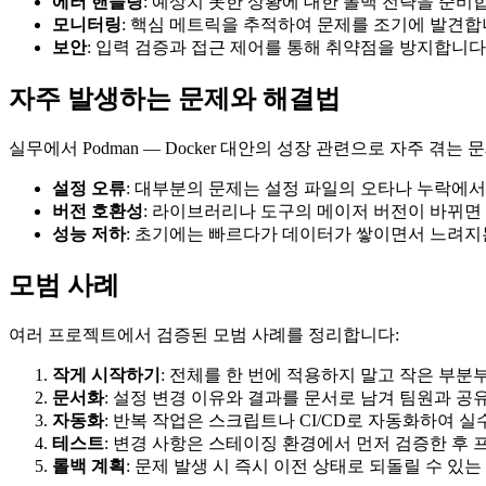
에러 핸들링
: 예상치 못한 상황에 대한 폴백 전략을 준비
모니터링
: 핵심 메트릭을 추적하여 문제를 조기에 발견
보안
: 입력 검증과 접근 제어를 통해 취약점을 방지합니다
자주 발생하는 문제와 해결법
실무에서 Podman — Docker 대안의 성장 관련으로 자주 겪
설정 오류
: 대부분의 문제는 설정 파일의 오타나 누락에
버전 호환성
: 라이브러리나 도구의 메이저 버전이 바뀌면 
성능 저하
: 초기에는 빠르다가 데이터가 쌓이면서 느려
모범 사례
여러 프로젝트에서 검증된 모범 사례를 정리합니다:
작게 시작하기
: 전체를 한 번에 적용하지 말고 작은 부
문서화
: 설정 변경 이유와 결과를 문서로 남겨 팀원과 
자동화
: 반복 작업은 스크립트나 CI/CD로 자동화하여 
테스트
: 변경 사항은 스테이징 환경에서 먼저 검증한 후
롤백 계획
: 문제 발생 시 즉시 이전 상태로 되돌릴 수 있