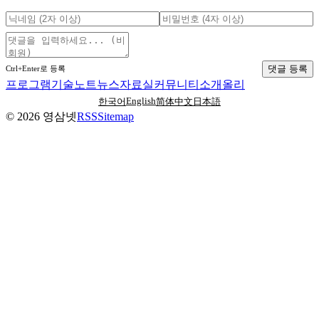
댓글 등록
Ctrl+Enter로 등록
프로그램
기술노트
뉴스
자료실
커뮤니티
소개
올리
English
한국어
简体中文
日本語
©
2026
영삼넷
RSS
Sitemap