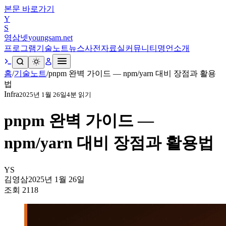
본문 바로가기
Y
S
영삼넷
youngsam.net
프로그램
기술노트
뉴스
사전
자료실
커뮤니티
명언
소개
홈
/
기술노트
/
pnpm 완벽 가이드 — npm/yarn 대비 장점과 활용
법
Infra
2025년 1월 26일
4
분 읽기
pnpm 완벽 가이드 —
npm/yarn 대비 장점과 활용법
YS
김영삼
2025년 1월 26일
조회
2118