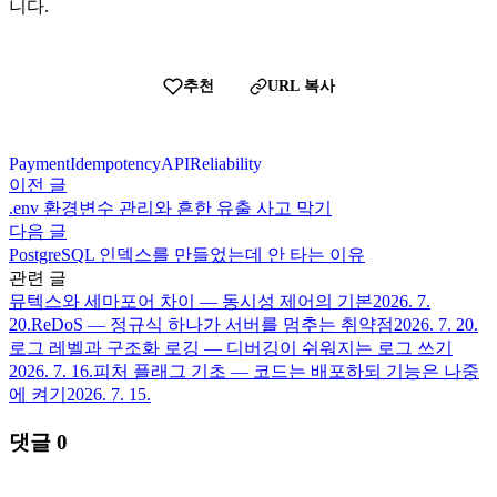
니다.
추천
URL 복사
Payment
Idempotency
API
Reliability
이전 글
.env 환경변수 관리와 흔한 유출 사고 막기
다음 글
PostgreSQL 인덱스를 만들었는데 안 타는 이유
관련 글
뮤텍스와 세마포어 차이 — 동시성 제어의 기본
2026. 7.
20.
ReDoS — 정규식 하나가 서버를 멈추는 취약점
2026. 7. 20.
로그 레벨과 구조화 로깅 — 디버깅이 쉬워지는 로그 쓰기
2026. 7. 16.
피처 플래그 기초 — 코드는 배포하되 기능은 나중
에 켜기
2026. 7. 15.
댓글
0