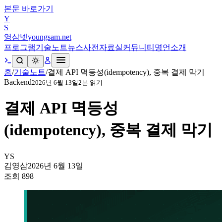
본문 바로가기
Y
S
영삼넷
youngsam.net
프로그램
기술노트
뉴스
사전
자료실
커뮤니티
명언
소개
홈
/
기술노트
/
결제 API 멱등성(idempotency), 중복 결제 막기
Backend
2026년 6월 13일
2
분 읽기
결제 API 멱등성
(idempotency), 중복 결제 막기
YS
김영삼
2026년 6월 13일
조회
898