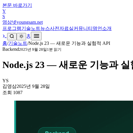
본문 바로가기
Y
S
영삼넷
youngsam.net
프로그램
기술노트
뉴스
사전
자료실
커뮤니티
명언
소개
홈
/
기술노트
/
Node.js 23 — 새로운 기능과 실험적 API
Backend
2025년 9월 28일
1
분 읽기
Node.js 23 — 새로운 기능과 실
YS
김영삼
2025년 9월 28일
조회
1087