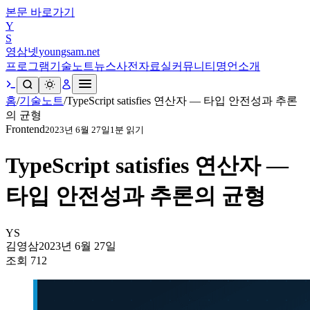
본문 바로가기
Y
S
영삼넷
youngsam.net
프로그램
기술노트
뉴스
사전
자료실
커뮤니티
명언
소개
홈
/
기술노트
/
TypeScript satisfies 연산자 — 타입 안전성과 추론
의 균형
Frontend
2023년 6월 27일
1
분 읽기
TypeScript satisfies 연산자 —
타입 안전성과 추론의 균형
YS
김영삼
2023년 6월 27일
조회
712