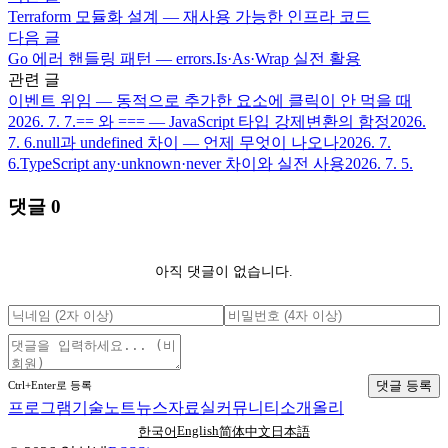
Terraform 모듈화 설계 — 재사용 가능한 인프라 코드
다음 글
Go 에러 핸들링 패턴 — errors.Is·As·Wrap 실전 활용
관련 글
이벤트 위임 — 동적으로 추가한 요소에 클릭이 안 먹을 때
2026. 7. 7.
== 와 === — JavaScript 타입 강제변환의 함정
2026.
7. 6.
null과 undefined 차이 — 언제 무엇이 나오나
2026. 7.
6.
TypeScript any·unknown·never 차이와 실전 사용
2026. 7. 5.
댓글
0
아직 댓글이 없습니다.
댓글 등록
Ctrl+Enter로 등록
프로그램
기술노트
뉴스
자료실
커뮤니티
소개
올리
English
한국어
简体中文
日本語