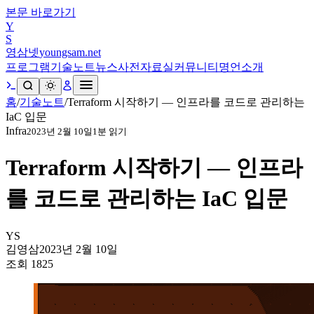
본문 바로가기
Y
S
영삼넷
youngsam.net
프로그램
기술노트
뉴스
사전
자료실
커뮤니티
명언
소개
홈
/
기술노트
/
Terraform 시작하기 — 인프라를 코드로 관리하는
IaC 입문
Infra
2023년 2월 10일
1
분 읽기
Terraform 시작하기 — 인프라
를 코드로 관리하는 IaC 입문
YS
김영삼
2023년 2월 10일
조회
1825