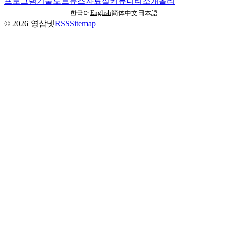
프로그램
기술노트
뉴스
자료실
커뮤니티
소개
올리
English
한국어
简体中文
日本語
©
2026
영삼넷
RSS
Sitemap