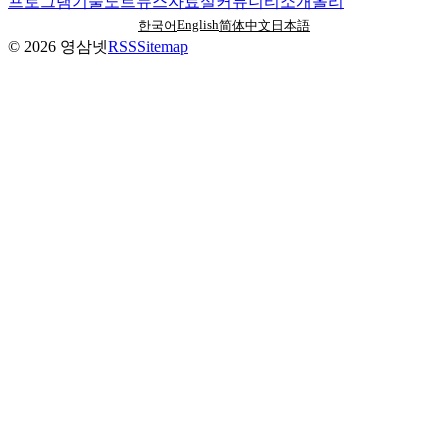
프로그램
기술노트
뉴스
자료실
커뮤니티
소개
올리
English
한국어
简体中文
日本語
©
2026
영삼넷
RSS
Sitemap