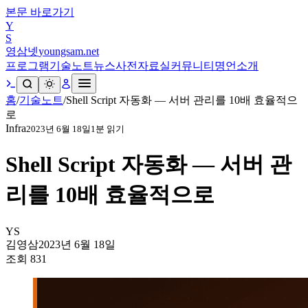
본문 바로가기
Y
S
영삼넷
youngsam.net
프로그램
기술노트
뉴스
사전
자료실
커뮤니티
명언
소개
홈
/
기술노트
/
Shell Script 자동화 — 서버 관리를 10배 효율적으
로
Infra
2023년 6월 18일
1
분 읽기
Shell Script 자동화 — 서버 관
리를 10배 효율적으로
YS
김영삼
2023년 6월 18일
조회
831