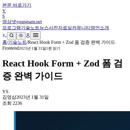
본문 바로가기
Y
S
영삼넷
youngsam.net
프로그램
기술노트
뉴스
사전
자료실
커뮤니티
명언
소개
홈
/
기술노트
/
React Hook Form + Zod 폼 검증 완벽 가이드
Frontend
2023년 1월 31일
1
분 읽기
React Hook Form + Zod 폼 검
증 완벽 가이드
YS
김영삼
2023년 1월 31일
조회
2236