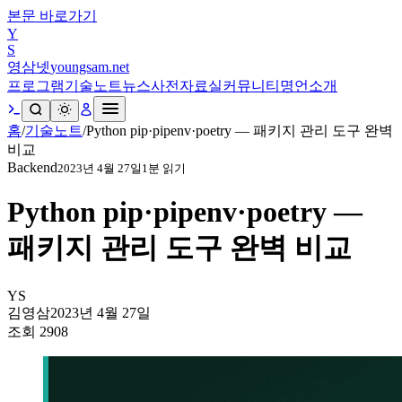
본문 바로가기
Y
S
영삼넷
youngsam.net
프로그램
기술노트
뉴스
사전
자료실
커뮤니티
명언
소개
홈
/
기술노트
/
Python pip·pipenv·poetry — 패키지 관리 도구 완벽
비교
Backend
2023년 4월 27일
1
분 읽기
Python pip·pipenv·poetry —
패키지 관리 도구 완벽 비교
YS
김영삼
2023년 4월 27일
조회
2908