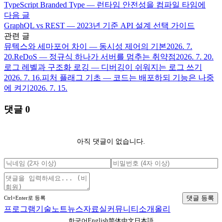
TypeScript Branded Type — 런타임 안전성을 컴파일 타임에
다음 글
GraphQL vs REST — 2023년 기준 API 설계 선택 가이드
관련 글
뮤텍스와 세마포어 차이 — 동시성 제어의 기본
2026. 7.
20.
ReDoS — 정규식 하나가 서버를 멈추는 취약점
2026. 7. 20.
로그 레벨과 구조화 로깅 — 디버깅이 쉬워지는 로그 쓰기
2026. 7. 16.
피처 플래그 기초 — 코드는 배포하되 기능은 나중
에 켜기
2026. 7. 15.
댓글
0
아직 댓글이 없습니다.
댓글 등록
Ctrl+Enter로 등록
프로그램
기술노트
뉴스
자료실
커뮤니티
소개
올리
English
한국어
简体中文
日本語