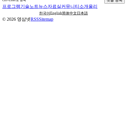
댓글 등록
Ctrl+Enter로 등록
프로그램
기술노트
뉴스
자료실
커뮤니티
소개
올리
English
한국어
简体中文
日本語
©
2026
영삼넷
RSS
Sitemap